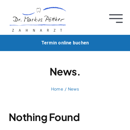
Zum
Inhalt
springen
Togg
Navi
Über uns
Termin online buchen
Zahnerhalt
News.
Zahnersatz
Home
News
Implantatprothetik
Kiefergelenk & CMD
Nothing Found